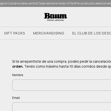
egó el club de los descuentos! Cada semana hasta 40%off en productos selecciona
GIFT PACKS
MERCHANDISING
EL CLUB DE LOS DE
Si te arrepentiste de una compra, podés pedir la cancelaci
orden.
Tenés como máximo hasta 10 días corridos desde que
Nombre
Email