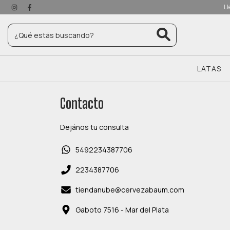
Ll
LATAS
Contacto
Dejános tu consulta
5492234387706
2234387706
tiendanube@cervezabaum.com
Gaboto 7516 - Mar del Plata