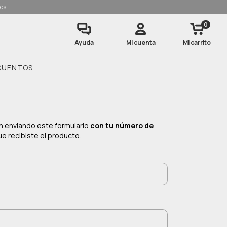
dos
0
Ayuda
Mi cuenta
Mi carrito
SCUENTOS
ón enviando este formulario
con tu número de
 recibiste el producto.